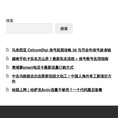
航
搜索
搜索
马来西亚 CelcomDigi 保号延期攻略 38 马币全年保号超省钱
越南手机卡实名怎么弄？最新实名流程 + 保号救号实用指南
柬埔寨smart电话卡最新流量订购方式
中吉乌铁路吉尔吉斯斯坦段大动工！中国人海外务工新项目方
向
哈国上网｜哈萨克Activ流量不够用？一个代码重启套餐