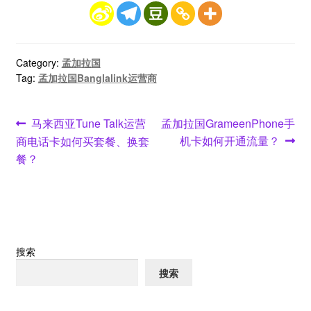
Category:
孟加拉国
Tag:
孟加拉国Banglalink运营商
文
Previous
Next
马来西亚Tune Talk运营
孟加拉国GrameenPhone手
post:
post:
机卡如何开通流量？
商电话卡如何买套餐、换套
章
餐？
导
航
搜索
搜索