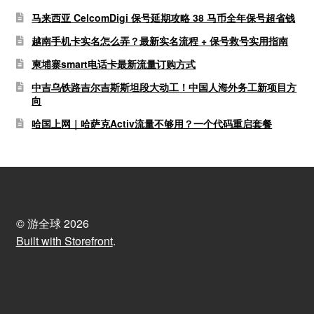
马来西亚 CelcomDigi 保号延期攻略 38 马币全年保号超省钱
越南手机卡实名怎么弄？最新实名流程 + 保号救号实用指南
柬埔寨smart电话卡最新流量订购方式
中吉乌铁路吉尔吉斯斯坦段大动工！中国人海外务工新项目方
向
哈国上网｜哈萨克Activ流量不够用？一个代码重启套餐
© 游全球 2026
Built with Storefront
.