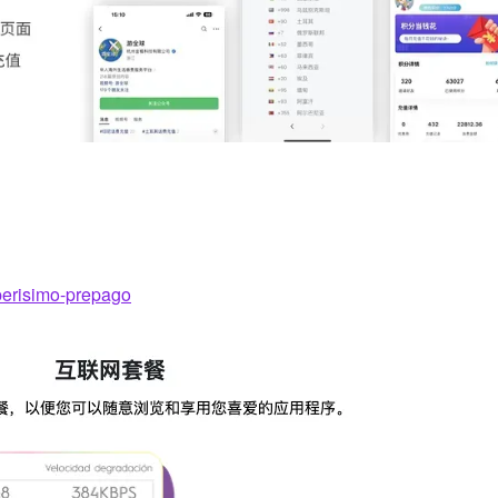
pperisimo-prepago