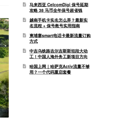
马来西亚 CelcomDigi 保号延期
攻略 38 马币全年保号超省钱
越南手机卡实名怎么弄？最新实
名流程 + 保号救号实用指南
柬埔寨smart电话卡最新流量订购
方式
中吉乌铁路吉尔吉斯斯坦段大动
工！中国人海外务工新项目方向
哈国上网｜哈萨克Activ流量不够
用？一个代码重启套餐