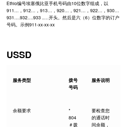
Ethio编号埃塞俄比亚手机号码由10位数字组成，以
911…，912…，913…，920…，921…，922…，930…
931….932….933 ..…开头。然后是六（6）位数字的订户
号码。示例911-xx-xx-xx
USSD
服务类型
拨号
服务说明
号码
余额要求
*
要检查您
804
的通话时
＃拨
间余额，