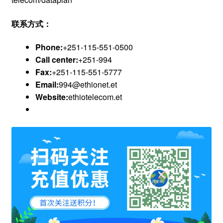
联系方式：
Phone:
+251-115-551-0500
Call center:
+251-994
Fax:
+251-115-551-5777
Email:
994@ethionet.et
Website:
ethiotelecom.et