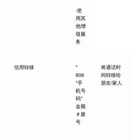
·使
用其
他增
值服
务
信用转移
*
将通话时
806
间转移给
*手
朋友/家人
机号
码*
金额
＃拨
号