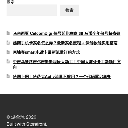
搜索
搜索
马来西亚 CelcomDigi 保号延期攻略 38 马币全年保号超省钱
越南手机卡实名怎么弄？最新实名流程 + 保号救号实用指南
柬埔寨smart电话卡最新流量订购方式
中吉乌铁路吉尔吉斯斯坦段大动工！中国人海外务工新项目方
向
哈国上网｜哈萨克Activ流量不够用？一个代码重启套餐
© 游全球 2026
Built with Storefront
.