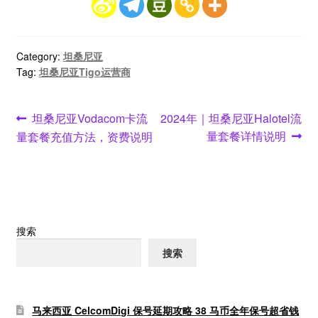
Category:
坦桑尼亚
Tag:
坦桑尼亚Tigo运营商
文
Previous
Next
坦桑尼亚Vodacom卡流
2024年｜坦桑尼亚Halotel流
post:
post:
量套餐详情说明
量套餐充值方法，资费说明
章
导
航
搜索
搜索
马来西亚 CelcomDigi 保号延期攻略 38 马币全年保号超省钱