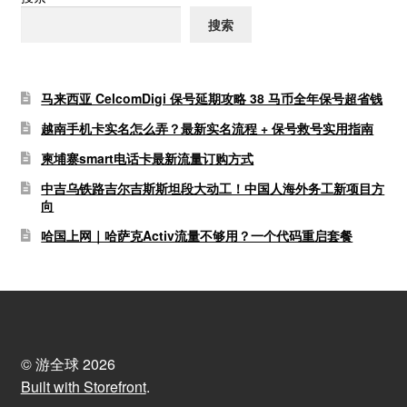
搜索
马来西亚 CelcomDigi 保号延期攻略 38 马币全年保号超省钱
越南手机卡实名怎么弄？最新实名流程 + 保号救号实用指南
柬埔寨smart电话卡最新流量订购方式
中吉乌铁路吉尔吉斯斯坦段大动工！中国人海外务工新项目方
向
哈国上网｜哈萨克Activ流量不够用？一个代码重启套餐
© 游全球 2026
Built with Storefront
.