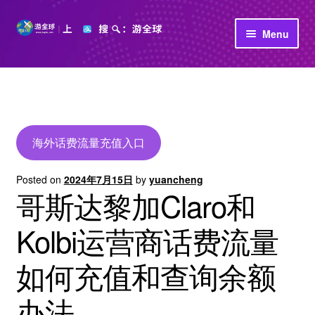
Skip
Skip
Menu
to
to
navigation
content
首页
立即充值
公司介绍
海外话费流量充值入口
Posted on
2024年7月15日
by
yuancheng
哥斯达黎加Claro和
Kolbi运营商话费流量
如何充值和查询余额
办法