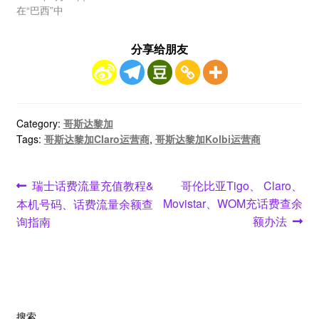
在“巴西”中
分享给朋友
Category:
哥斯达黎加
Tags:
哥斯达黎加Claro运营商
,
哥斯达黎加Kolbi运营商
文
Previous
Next
瑞士话费流量充值教程&
哥伦比亚Tigo、 Claro、
post:
post:
Movistar、WOM充话费查余
本机号码、话费流量余额查
章
额办法
询指南
导
航
搜索