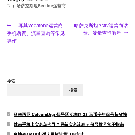
Tag:
哈萨克斯坦Beeline运营商
文
Previous
Next
土耳其Vodafone运营商
哈萨克斯坦Activ运营商话
post:
post:
费、流量查询教程
手机话费、流量查询等常见
章
操作
导
航
搜索
搜索
马来西亚 CelcomDigi 保号延期攻略 38 马币全年保号超省钱
越南手机卡实名怎么弄？最新实名流程 + 保号救号实用指南
柬埔寨smart电话卡最新流量订购方式