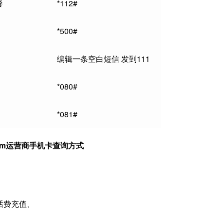
餐
*112#
*500#
编辑一条空白短信 发到111
*080#
*081#
om运营商手机卡查询方式
话费充值、