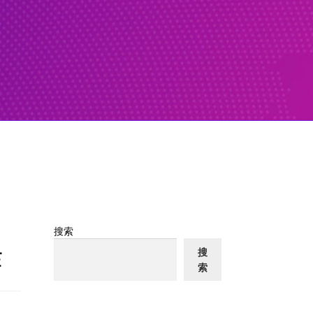
搜索
作
搜
索