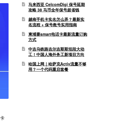
马来西亚 CelcomDigi 保号延期
攻略 38 马币全年保号超省钱
越南手机卡实名怎么弄？最新实
名流程 + 保号救号实用指南
柬埔寨smart电话卡最新流量订购
方式
中吉乌铁路吉尔吉斯斯坦段大动
工！中国人海外务工新项目方向
哈国上网｜哈萨克Activ流量不够
用？一个代码重启套餐
机卡