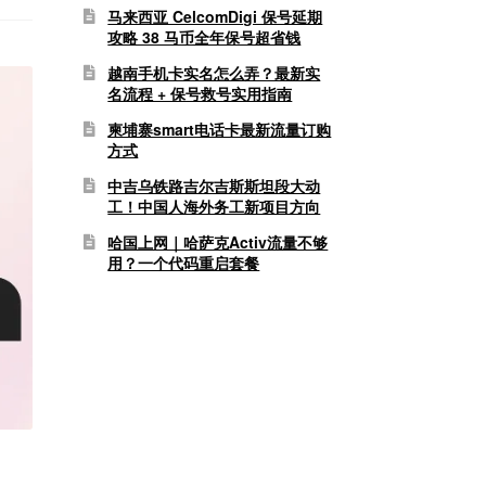
马来西亚 CelcomDigi 保号延期
攻略 38 马币全年保号超省钱
越南手机卡实名怎么弄？最新实
名流程 + 保号救号实用指南
柬埔寨smart电话卡最新流量订购
方式
中吉乌铁路吉尔吉斯斯坦段大动
工！中国人海外务工新项目方向
哈国上网｜哈萨克Activ流量不够
用？一个代码重启套餐