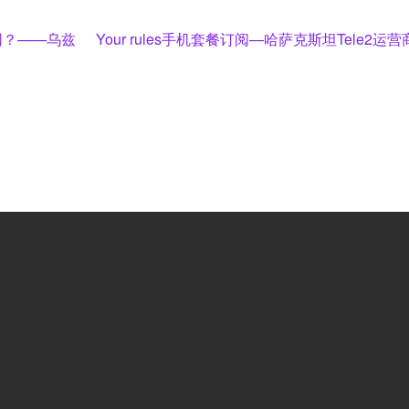
Next
网？——乌兹
Your rules手机套餐订阅—哈萨克斯坦Tele2运营
post: