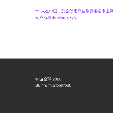
文
Previous
人在中国，怎么使用乌兹别克电话卡上
post:
别克斯坦Beeline运营商
章
导
航
© 游全球 2026
Built with Storefront
.