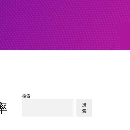
搜索
率
搜
索