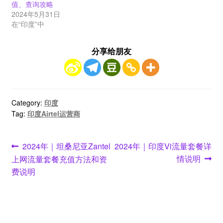
值、查询攻略
2024年5月31日
在“印度”中
分享给朋友
Category:
印度
Tag:
印度Airtel运营商
文
Previous
Next
2024年｜坦桑尼亚Zantel
2024年｜印度Vi流量套餐详
post:
post:
情说明
上网流量套餐充值方法和资
章
费说明
导
航