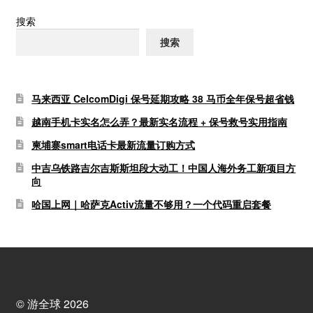
搜索
搜索
马来西亚 CelcomDigi 保号延期攻略 38 马币全年保号超省钱
越南手机卡实名怎么弄？最新实名流程 + 保号救号实用指南
柬埔寨smart电话卡最新流量订购方式
中吉乌铁路吉尔吉斯斯坦段大动工！中国人海外务工新项目方
向
哈国上网｜哈萨克Activ流量不够用？一个代码重启套餐
© 游全球 2026