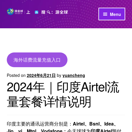
Skip
Skip
Menu
to
to
navigation
content
首页
立即充值
公司介绍
海外话费流量充值入口
Posted on
2024年6月21日
by
yuancheng
2024年｜印度Airtel流
量套餐详情说明
印度主要的通讯运营商分别是：
Airtel、Bsnl、Idea、
Jio、vi、Mtnl、Vodafone；
今天球球为
印度Airtel
预付