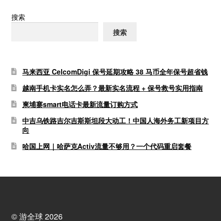
搜索
搜索
马来西亚 CelcomDigi 保号延期攻略 38 马币全年保号超省钱
越南手机卡实名怎么弄？最新实名流程 + 保号救号实用指南
柬埔寨smart电话卡最新流量订购方式
中吉乌铁路吉尔吉斯斯坦段大动工！中国人海外务工新项目方
向
哈国上网｜哈萨克Activ流量不够用？一个代码重启套餐
© 游全球 2026