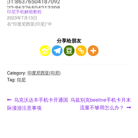
印尼手机解锁教程
2023年7月13日
在“印度尼西亚(印尼)”中
分享给朋友
Category:
印度尼西亚(印尼)
Tag:
印尼
文
Previous
Next
乌克沃达丰手机卡开通国
乌兹别克beeline手机卡月末
post:
post:
流量不够用怎么办？
际漫游注意事项
章
导
航