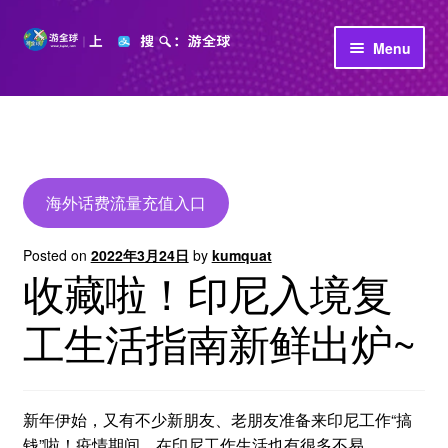
Skip
Skip
Menu
to
to
navigation
content
首页
立即充值
公司介绍
海外话费流量充值入口
Posted on
2022年3月24日
by
kumquat
收藏啦！印尼入境复
工生活指南新鲜出炉~
新年伊始，又有不少新朋友、老朋友准备来印尼工作“搞
钱”啦！疫情期间，在印尼工作生活也有很多不易……