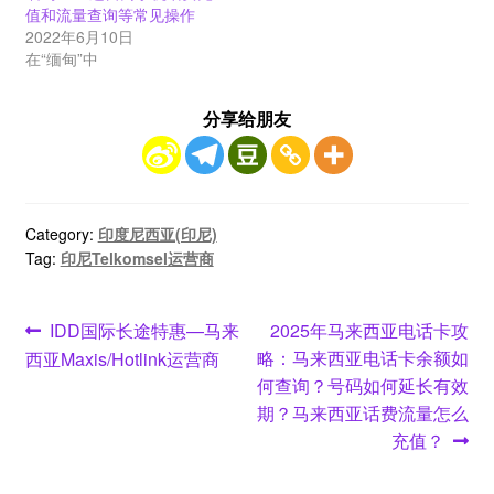
值和流量查询等常见操作
2022年6月10日
在“缅甸”中
分享给朋友
Category:
印度尼西亚(印尼)
Tag:
印尼Telkomsel运营商
文
Previous
Next
IDD国际长途特惠—马来
2025年马来西亚电话卡攻
post:
post:
略：马来西亚电话卡余额如
西亚Maxis/Hotlink运营商
章
何查询？号码如何延长有效
导
期？马来西亚话费流量怎么
充值？
航