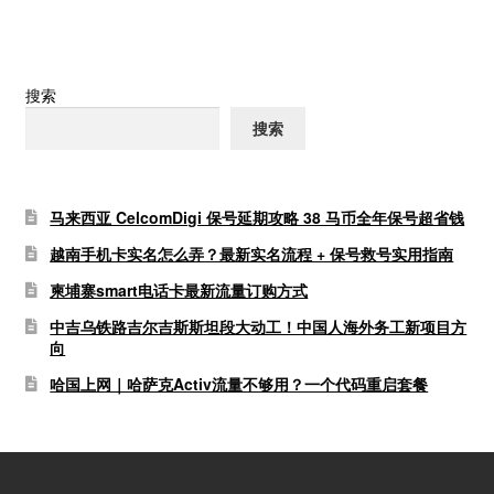
搜索
搜索
马来西亚 CelcomDigi 保号延期攻略 38 马币全年保号超省钱
越南手机卡实名怎么弄？最新实名流程 + 保号救号实用指南
柬埔寨smart电话卡最新流量订购方式
中吉乌铁路吉尔吉斯斯坦段大动工！中国人海外务工新项目方
向
哈国上网｜哈萨克Activ流量不够用？一个代码重启套餐