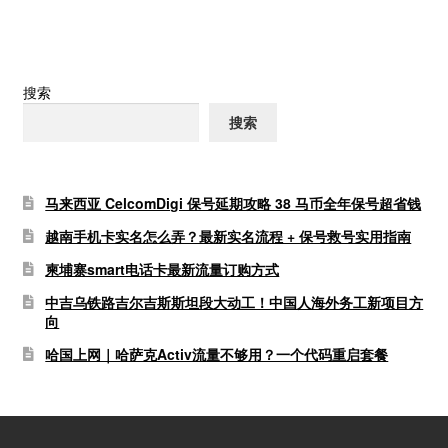
航
搜索
搜索
马来西亚 CelcomDigi 保号延期攻略 38 马币全年保号超省钱
越南手机卡实名怎么弄？最新实名流程 + 保号救号实用指南
柬埔寨smart电话卡最新流量订购方式
中吉乌铁路吉尔吉斯斯坦段大动工！中国人海外务工新项目方
向
哈国上网｜哈萨克Activ流量不够用？一个代码重启套餐