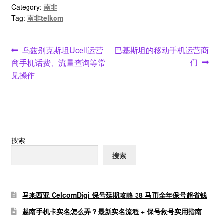
Category:
南非
Tag:
南非telkom
文
Previous
Next
乌兹别克斯坦Ucell运营
巴基斯坦的移动手机运营商
post:
post:
们
商手机话费、流量查询等常
章
见操作
导
航
搜索
搜索
马来西亚 CelcomDigi 保号延期攻略 38 马币全年保号超省钱
越南手机卡实名怎么弄？最新实名流程 + 保号救号实用指南