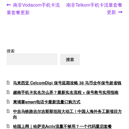
文
Previous
Next
南非Vodacom手机卡流
南非Telkom手机卡流量套餐
post:
post:
更新
量套餐更新
章
导
航
搜索
搜索
马来西亚 CelcomDigi 保号延期攻略 38 马币全年保号超省钱
越南手机卡实名怎么弄？最新实名流程 + 保号救号实用指南
柬埔寨smart电话卡最新流量订购方式
中吉乌铁路吉尔吉斯斯坦段大动工！中国人海外务工新项目方
向
哈国上网｜哈萨克Activ流量不够用？一个代码重启套餐