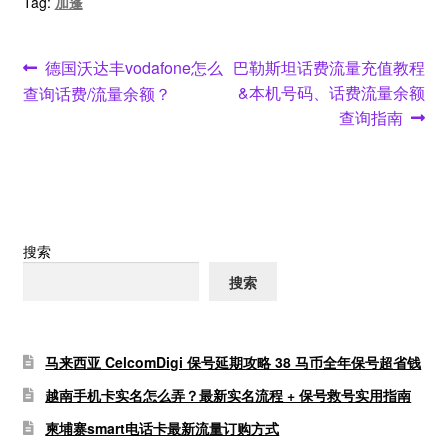
Tag:
加蓬
文
Previous
Next
德国沃达丰vodafone怎么
巴勒斯坦话费流量充值教程
post:
post:
&本机号码、话费流量余额
查询话费/流量余额？
章
查询指南
导
航
搜索
搜索
马来西亚 CelcomDigi 保号延期攻略 38 马币全年保号超省钱
越南手机卡实名怎么弄？最新实名流程 + 保号救号实用指南
柬埔寨smart电话卡最新流量订购方式