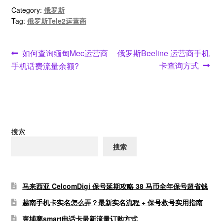
Category:
俄罗斯
Tag:
俄罗斯Tele2运营商
文
Previous
Next
如何查询缅甸Mec运营商
俄罗斯Beeline 运营商手机
post:
post:
卡查询方式
手机话费流量余额?
章
导
航
搜索
搜索
马来西亚 CelcomDigi 保号延期攻略 38 马币全年保号超省钱
越南手机卡实名怎么弄？最新实名流程 + 保号救号实用指南
柬埔寨smart电话卡最新流量订购方式