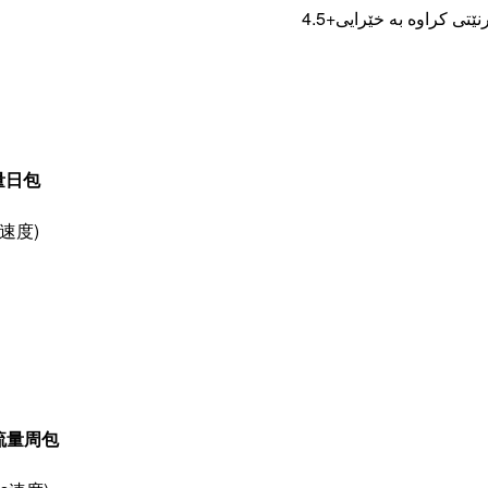
نێتی کراوە بە خێرایی+4.5
限流量日包
s速度)
无限流量周包