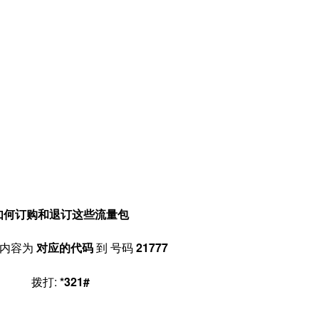
如何订购和退订这些流量包
信内容为
对应的代码
到 号码
21777
拨打:
*321#