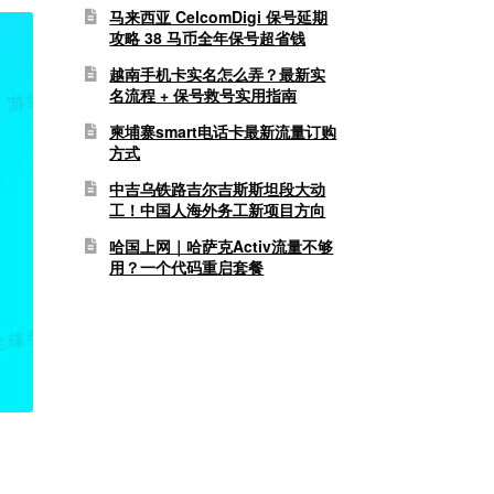
马来西亚 CelcomDigi 保号延期
攻略 38 马币全年保号超省钱
越南手机卡实名怎么弄？最新实
名流程 + 保号救号实用指南
柬埔寨smart电话卡最新流量订购
方式
中吉乌铁路吉尔吉斯斯坦段大动
工！中国人海外务工新项目方向
哈国上网｜哈萨克Activ流量不够
用？一个代码重启套餐