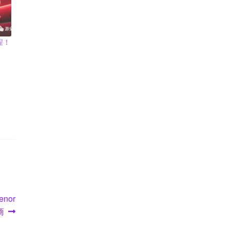
程！
nor
商