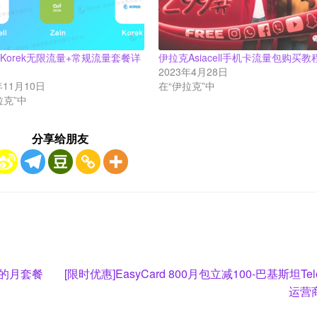
Korek无限流量+常规流量套餐详
伊拉克Asiacell手机卡流量包购买教
明
2023年4月28日
年11月10日
在“伊拉克”中
拉克”中
分享给朋友
Next
惠的月套餐
[限时优惠]EasyCard 800月包立减100-巴基斯坦Tele
post:
运营