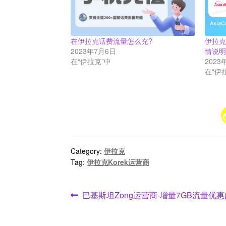
在伊拉克话费流量怎么充?
伊拉克
2023年7月6日
情说
在“伊拉克”中
2023
在“伊
Category:
伊拉克
Tag:
伊拉克Korek运营商
文
Previous
巴基斯坦Zong运营商-增量7GB流量优
post:
章