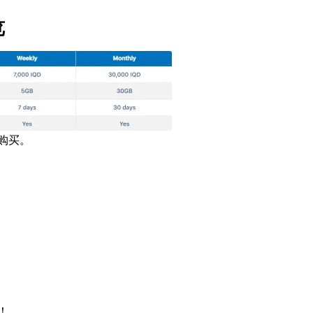
览
购买。
！