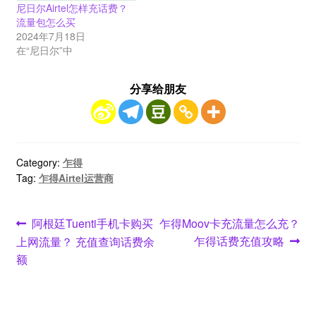
尼日尔Airtel怎样充话费？
流量包怎么买
2024年7月18日
在“尼日尔”中
分享给朋友
Category:
乍得
Tag:
乍得Airtel运营商
文
Previous
Next
阿根廷Tuenti手机卡购买
乍得Moov卡充流量怎么充？
post:
post:
乍得话费充值攻略
上网流量？ 充值查询话费余
章
额
导
航