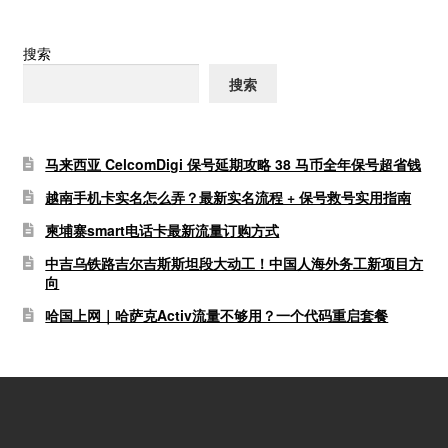
搜索
搜索
马来西亚 CelcomDigi 保号延期攻略 38 马币全年保号超省钱
越南手机卡实名怎么弄？最新实名流程 + 保号救号实用指南
柬埔寨smart电话卡最新流量订购方式
中吉乌铁路吉尔吉斯斯坦段大动工！中国人海外务工新项目方
向
哈国上网｜哈萨克Activ流量不够用？一个代码重启套餐