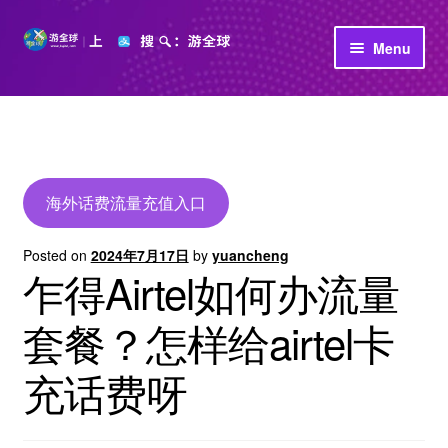
Skip
Skip
Menu
to
to
navigation
content
首页
立即充值
公司介绍
海外话费流量充值入口
Posted on
2024年7月17日
by
yuancheng
乍得Airtel如何办流量
套餐？怎样给airtel卡
充话费呀