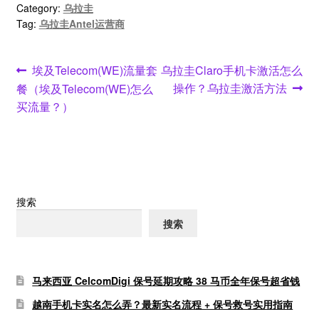
Category:
乌拉圭
Tag:
乌拉圭Antel运营商
文
Previous
Next
埃及Telecom(WE)流量套
乌拉圭Claro手机卡激活怎么
post:
post:
操作？乌拉圭激活方法
餐（埃及Telecom(WE)怎么
章
买流量？）
导
航
搜索
搜索
马来西亚 CelcomDigi 保号延期攻略 38 马币全年保号超省钱
越南手机卡实名怎么弄？最新实名流程 + 保号救号实用指南