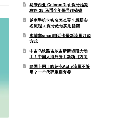
马来西亚 CelcomDigi 保号延期
攻略 38 马币全年保号超省钱
越南手机卡实名怎么弄？最新实
名流程 + 保号救号实用指南
柬埔寨smart电话卡最新流量订购
方式
中吉乌铁路吉尔吉斯斯坦段大动
工！中国人海外务工新项目方向
哈国上网｜哈萨克Activ流量不够
用？一个代码重启套餐