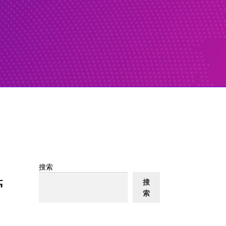
搜索
营
搜
索