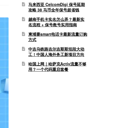
马来西亚 CelcomDigi 保号延期
攻略 38 马币全年保号超省钱
越南手机卡实名怎么弄？最新实
名流程 + 保号救号实用指南
柬埔寨smart电话卡最新流量订购
方式
中吉乌铁路吉尔吉斯斯坦段大动
工！中国人海外务工新项目方向
哈国上网｜哈萨克Activ流量不够
用？一个代码重启套餐